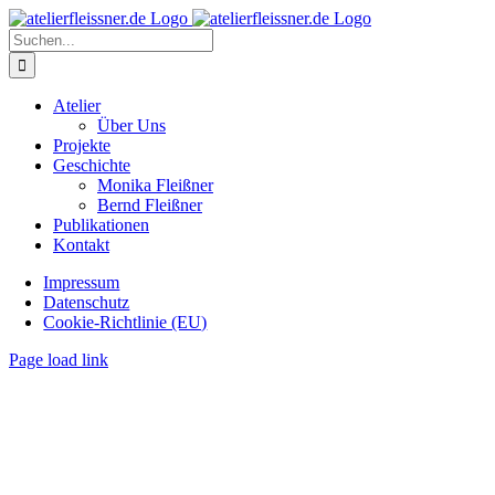
Zum
Inhalt
Suche
springen
nach:
Atelier
Über Uns
Projekte
Geschichte
Monika Fleißner
Bernd Fleißner
Publikationen
Kontakt
Impressum
Datenschutz
Cookie-Richtlinie (EU)
Page load link
Nach
oben